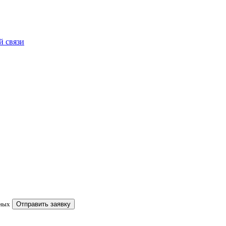
 связи
нных